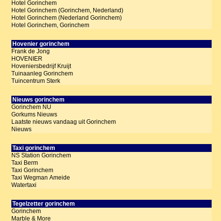
Hotel Gorinchem
Hotel Gorinchem (Gorinchem, Nederland)
Hotel Gorinchem (Nederland Gorinchem)
Hotel Gorinchem, Gorinchem
Hovenier gorinchem
Frank de Jong
HOVENIER
Hoveniersbedrijf Kruijt
Tuinaanleg Gorinchem
Tuincentrum Sterk
Nieuws gorinchem
Gorinchem NU
Gorkums Nieuws
Laatste nieuws vandaag uit Gorinchem
Nieuws
Taxi gorinchem
NS Station Gorinchem
Taxi Berm
Taxi Gorinchem
Taxi Wegman Ameide
Watertaxi
Tegelzetter gorinchem
Gorinchem
Marble & More