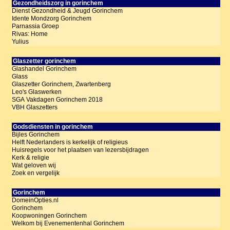
Gezondheidszorg in gorinchem
Dienst Gezondheid & Jeugd Gorinchem
Idente Mondzorg Gorinchem
Parnassia Groep
Rivas: Home
Yulius
Glaszetter gorinchem
Glashandel Gorinchem
Glass
Glaszetter Gorinchem, Zwartenberg
Leo's Glaswerken
SGA Vakdagen Gorinchem 2018
VBH Glaszetters
Godsdiensten in gorinchem
Bijles Gorinchem
Helft Nederlanders is kerkelijk of religieus
Huisregels voor het plaatsen van lezersbijdragen
Kerk & religie
Wat geloven wij
Zoek en vergelijk
Gorinchem
DomeinOpties.nl
Gorinchem
Koopwoningen Gorinchem
Welkom bij Evenementenhal Gorinchem