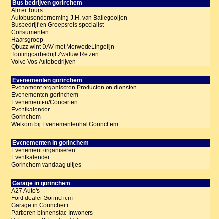
Bus bedrijven gorinchem
Almei Tours
Autobusonderneming J.H. van Ballegooijen
Busbedrijf en Groepsreis specialist
Consumenten
Haarsgroep
Qbuzz wint DAV met MerwedeLingelijn
Touringcarbedrijf Zwaluw Reizen
Volvo Vos Autobedrijven
Evenementen gorinchem
Evenement organiseren Producten en diensten
Evenementen gorinchem
Evenementen/Concerten
Eventkalender
Gorinchem
Welkom bij Evenementenhal Gorinchem
Evenementen in gorinchem
Evenement organiseren
Eventkalender
Gorinchem vandaag uitjes
Garage in gorinchem
A27 Auto's
Ford dealer Gorinchem
Garage in Gorinchem
Parkeren binnenstad Inwoners