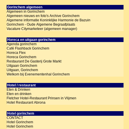
Gorinchem algemeen
Algemeen in Gorinchem
Algemeen nieuws en foto's Archive Gorinchem
Algemene informatie Koninklijke Harmonie de Bazuin
Gorinchem - Oude Algemene Begraafplaats
Vacature Citymarketeer (algemeen manager)
Horeca en uitgaan gorinchem
Agenda gorinchem
Café Flashback Gorinchem
Horeca Flex
Horeca Gorinchem
Restaurant De Gasterij Grote Markt
Uitgaan Gorinchem
Uitgaan, Gorinchem
Welkom bij Evenementenhal Gorinchem
Hotel / restaurant
Eten & Drinken
Eten en drinken
Fletcher Hotel-Restaurant Prinsen in Vlijmen
Hotel Restaurant Abrona
Hotel gorinchem
CONTACT
Hotel Gorinchem
Hotel Gorinchem