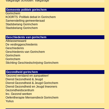
Vakgarage Schouten: Vakgarage
Gemeente politiek gorinchem
Gorinchem
KOORTS: Politiek debat in Gorinchem
Samenstelling gemeenteraad
Stadsbelang Gorinchem
Stadsbelang Gorinchem
Geschiedenis van gorinchem
Alblasserwaard
De vestinggeschiedenis
Geschiedenis
Geschiedenis van Gorinchem
Gorinchem
Gorinchem
Stichting Geschiedschrijving Gorinchem
Gezondheid gorinchem
'Gezond verstand en aanpakken'
Dienst Gezondheid & Jeugd
Dienst Gezondheid & Jeugd Gorinchem
Dienst Gezondheid en Jeugd Inwoners
Gezondheidscentrum
Inc. Gezond werken
Oefentherapie Mensendieck Gorinchem
Yulius